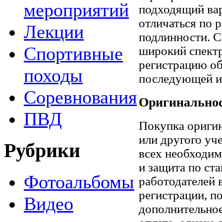
мероприятий
подходящий вар
отличаться по р
Лекции
подлинности. 
Спортивные
широкий спектр
регистрацию об
походы
последующей и
Соревнования
Оригинальнос
ПВД
Покупка оригин
или другого уч
Рубрики
всех необходим
и защита по ст
Фотоальбомы
работодателей 
регистрации, п
Видео
дополнительное