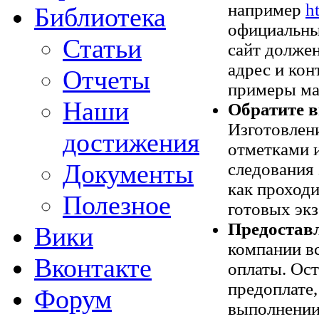
например
h
Библиотека
официальны
Статьи
сайт долже
адрес и кон
Отчеты
примеры ма
Наши
Обратите в
Изготовлен
достижения
отметками 
Документы
следования
как проходи
Полезное
готовых эк
Предостав
Вики
компании в
Вконтакте
оплаты. Ос
предоплате
Форум
выполнении