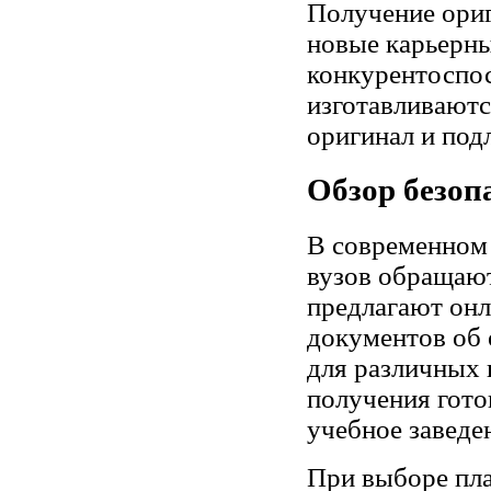
Получение ориг
новые карьерны
конкурентоспос
изготавливаются
оригинал и под
Обзор безо
В современном 
вузов обращают
предлагают он
документов об 
для различных 
получения гото
учебное заведе
При выборе пл