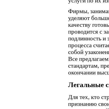
услуги по их и
Фирмы, занимаю
уделяют большо
качеству готов
проводится с за
подлинность и 
процесса счита
собой узаконен
Все предлагаем
стандартам, п
окончании высш
Легальные с
Для тех, кто с
признанию свои