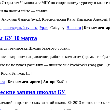
м в Открытом Чемпионате МГУ по спортивному туризму в классе 
ен на нашем сайте — ссылка
 Анохина Лариса (рук.), Красноперова Катя, Кызылов Алексей, [.
а
,
пешеходный туризм
,
Урал
| Category:
Новости
|
Без коммента
 БУ 10 марта
оится тренировка Школы базового уровня.
е в заданном направлении, работа с компасом (прямые и обрат
то не получает рассылку — пишите мне bychkovks (гав) gmail (т
Костя Бычков. [...]
сти
|
Без комментариев
|
Автор:
КыСы
ческие заняия школы БУ
 лекций и практических занятий школы БУ 2013 можно по ссылк