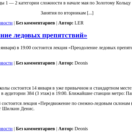
ы 1 — 2 категории сложности в начале мая по Золотому Кольцу 
Занятия по вторникам [...]
овости
|
Без комментариев
|
Автор:
LER
ние ледовых препятствий»
8 января) в 19:00 состоится лекция «Преодоление ледовых преп
овости
|
Без комментариев
|
Автор:
Deonis
олы состоится 14 января в уже привычном и стандартном месте
 в аудитории 384 (3 этаж) в 19:00. Ближайшие станции метро: Па
 состоится лекция «Передвижение по снежно-ледовым склонам (п
ет Шилкин Денис.
овости
|
Без комментариев
|
Автор:
Deonis