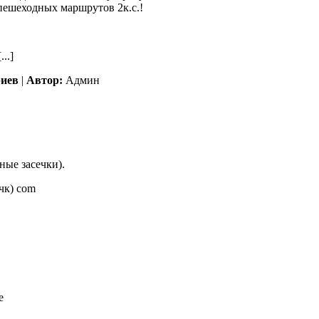
пешеходных маршрутов 2к.с.!
..]
риев
|
Автор:
Админ
ные засечки).
чк) соm
е