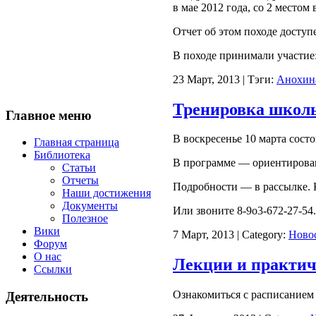
в мае 2012 года, со 2 место
Отчет об этом походе доступ
В походе принимали участие:
23 Март, 2013 | Тэги:
Анохин
Тренировка школы
Главное меню
В воскресенье 10 марта сост
Главная страница
Библиотека
В программе — ориентировани
Статьи
Отчеты
Подробности — в рассылке. К
Наши достижения
Документы
Или звоните 8-9о3-672-27-54. 
Полезное
Вики
7 Март, 2013 | Category:
Ново
Форум
О нас
Лекции и практи
Ссылки
Ознакомиться с расписанием
Деятельность