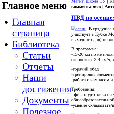
Магит
,
школа СУ
| К
Главное меню
комментариев
|
Авт
ПВД по осенне
Главная
В грядущее в
страница
участвует в Кубке М
выходного дня) по ок
Библиотека
В программе:
Статьи
-15-20 км по не плох
скоростью 3-4 км/ч, 
Отчеты
-горячий обед
-тренировка элемент
Наши
-работа с компасом и
достижения
Требования:
- физ. подготовка на 
Документы
общеобразовательно
-умение складывать/в
Полезное