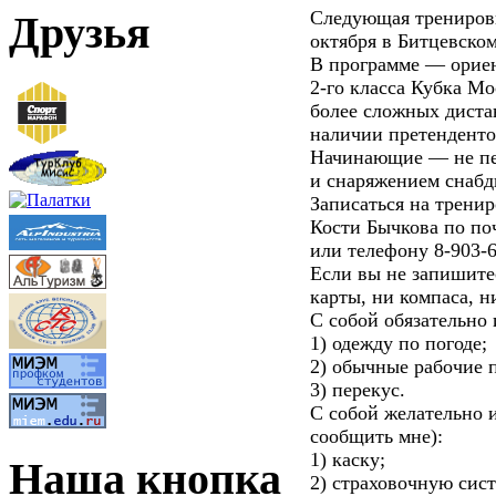
Следующая тренировк
Друзья
октября в Битцевском
В программе — ориен
2-го класса Кубка М
более сложных диста
наличии претенденто
Начинающие — не пер
и снаряжением снабд
Записаться на трени
Кости Бычкова по по
или телефону 8-903-6
Если вы не запишитес
карты, ни компаса, н
С собой обязательно 
1) одежду по погоде;
2) обычные рабочие 
3) перекус.
С собой желательно 
сообщить мне):
1) каску;
Наша кнопка
2) страховочную сист