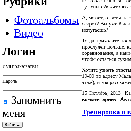
Рубрики
«Что одеть?» а так ж
тут спите?» «что взят
Фотоальбомы
А, может, ответы на 
секрет? Вы уже были 
Видео
испугаешь?
Тогда приходите посл
прослужат дольше, к
Логин
соревнования, а каки
чтобы остаться сухим
Имя пользователя
Хотите узнать ответы
19-00 по адресу Мала
Пароль
этаж), и мы расскажем
15 Октябрь, 2013 | К
Запомнить
комментариев
|
Авт
меня
Тренировка в в