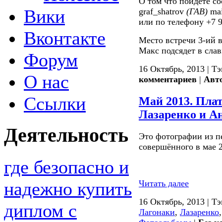
О том что пойдете с
Вики
graf_shatrov
(ГАВ)
mai
или по телефону +7 
Вконтакте
Место встречи 3-ий 
Макс подсядет в сла
Форум
16 Октябрь, 2013 | Т
О нас
комментариев
|
Авт
Ссылки
Май 2013. Пла
Лазаренко и Ан
Деятельность
Это фотографии из пе
совершённого в мае 
где безопасно и
Читать далее
надежно купить
16 Октябрь, 2013 | Т
диплом с
Лагонаки
,
Лазаренко