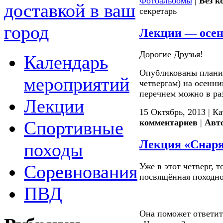
Фотоальбомы
|
Без к
доставкой в ваш
секретарь
город
Лекции — осенн
Дорогие Друзья!
Календарь
Опубликованы плани
мероприятий
четвергам) на осенни
перечнем можно в ра
Лекции
15 Октябрь, 2013 | К
Спортивные
комментариев
|
Авт
Лекция «Снаря
походы
Соревнования
Уже в этот четверг, т
посвящённая походн
ПВД
Она поможет ответит