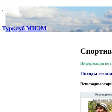
Турклуб МИЭМ
Спортив
Информация по по
Походы сезона
Пешеходные/гор
Руководител
Кондрашкин М