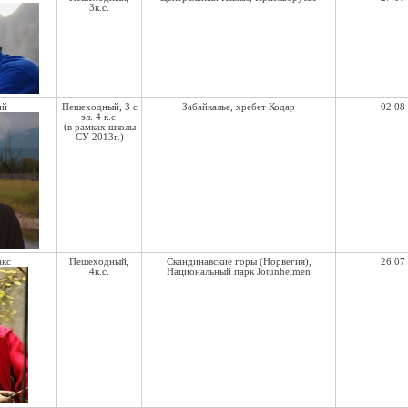
3к.с.
ий
Пешеходный, 3 с
Забайкалье, хребет Кодар
02.08 
эл. 4 к.с.
(в рамках школы
СУ 2013г.)
акс
Пешеходный,
Скандинавские горы (Норвегия),
26.07 
4к.с.
Национальный парк Jotunheimen