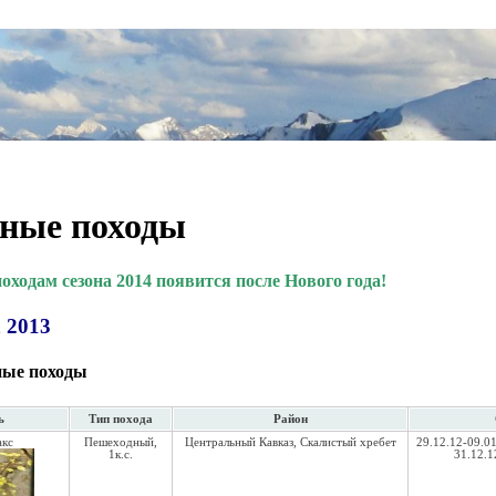
ные походы
ходам сезона 2014 появится после Нового года!
 2013
ные походы
ь
Тип похода
Район
акс
Пешеходный,
Центральный Кавказ, Скалистый хребет
29.12.12-09.01
1к.с.
31.12.1