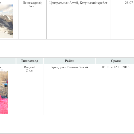
с
Пешеходный,
Центральный Алтай, Катуньский хребет
26.07 
5к.с.
Тип похода
Район
Сроки
я
Водный
Урал, реки Вильва-Вижай
01.05 - 12.05.2013
2 к.с.