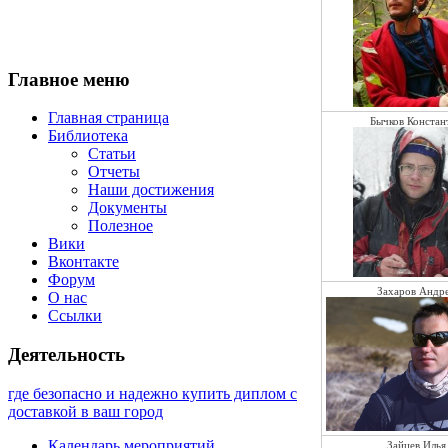
Главное меню
Главная страница
Бычков Констан
Библиотека
Статьи
Отчеты
Наши достижения
Документы
Полезное
Вики
Вконтакте
Форум
Захаров Андр
О нас
Ссылки
Деятельность
где безопасно и надежно купить диплом с
доставкой в ваш город
Календарь мероприятий
Зайцев Илья