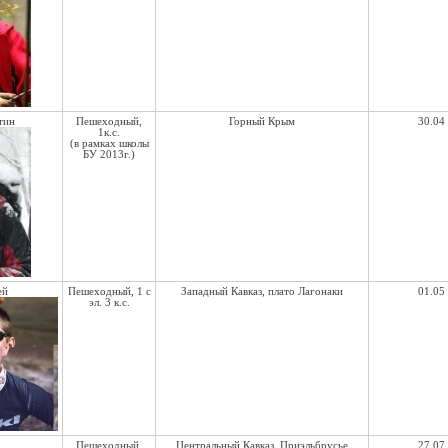
тин
Пешеходный,
Горный Крым
30.04 
1к.с.
(в рамках школы
БУ 2013г.)
ей
Пешеходный, 1 с
Западный Кавказ, плато Лагонаки
01.05 
эл. 3 к.с.
Пешеходный,
Центральный Кавказ, Приэльбрусье
27.07 